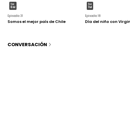
1H
1H
6M
1M
Episodio 31
Episodio 18
Somos el mejor país de Chile
Día del niño con Virg
CONVERSACIÓN