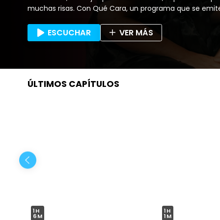
muchas risas. Con Qué Cara, un programa que se emite en vivo y luego
puedes revivir cuantas veces quieras.
ESCUCHAR
VER MÁS
ÚLTIMOS CAPÍTULOS
1H
1H
6M
1M