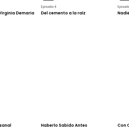
Episodio 4
Episodi
 Virginia Demaria
Del cemento a la raíz
Nadie
esanal
Haberlo Sabido Antes
Con 