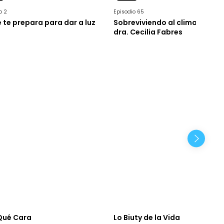
o 2
Episodio 65
 te prepara para dar a luz
Sobreviviendo al climaterio, c
dra. Cecilia Fabres
Qué Cara
Lo Biuty de la Vida