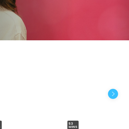
53
S
MINS