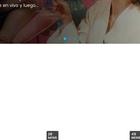
28
49
MINS
MIN