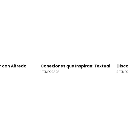
 con Alfredo
Conexiones que Inspiran: Textual
Disc
1 TEMPORADA
2 TEMP